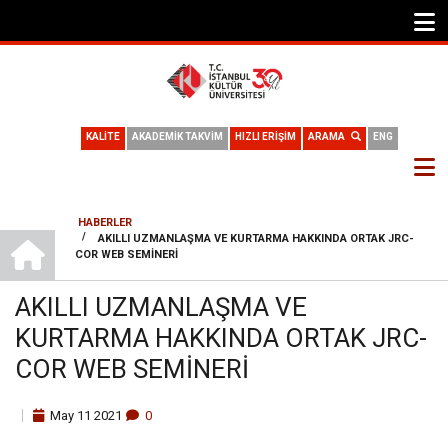
KALİTE
AKADEMİK TAKVİM
HIZLI ERİŞİM
ARAMA
ENG
HABERLER
ANA SAYFA
/
AKILLI UZMANLAŞMA VE KURTARMA HAKKINDA ORTAK JRC-
SAYFA
COR WEB SEMINERI
YOLU
AKILLI UZMANLAŞMA VE
KURTARMA HAKKINDA ORTAK JRC-
COR WEB SEMINERI
May
11
2021
0