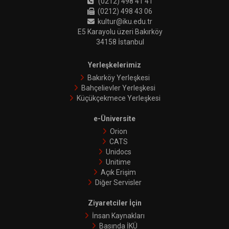
(0212) 498 41 41
(0212) 498 43 06
kultur@iku.edu.tr
E5 Karayolu üzeri Bakırköy
34158 İstanbul
Yerleşkelerimiz
Bakırköy Yerleşkesi
Bahçelievler Yerleşkesi
Küçükçekmece Yerleşkesi
e-Üniversite
Orion
CATS
Unidocs
Unitime
Açık Erişim
Diğer Servisler
Ziyaretciler İçin
İnsan Kaynakları
Basında İKÜ