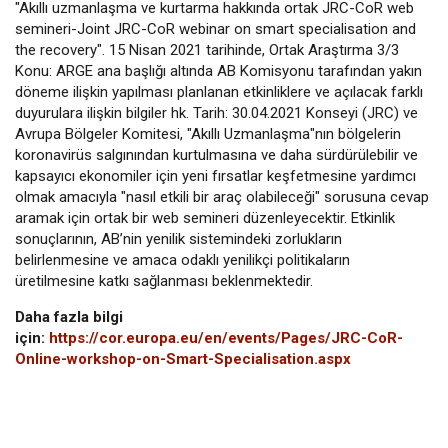
"Akıllı uzmanlaşma ve kurtarma hakkında ortak JRC-CoR web
semineri-Joint JRC-CoR webinar on smart specialisation and
the recovery". 15 Nisan 2021 tarihinde, Ortak Araştırma 3/3
Konu: ARGE ana başlığı altında AB Komisyonu tarafından yakın
döneme ilişkin yapılması planlanan etkinliklere ve açılacak farklı
duyurulara ilişkin bilgiler hk. Tarih: 30.04.2021 Konseyi (JRC) ve
Avrupa Bölgeler Komitesi, "Akıllı Uzmanlaşma"nın bölgelerin
koronavirüs salgınından kurtulmasına ve daha sürdürülebilir ve
kapsayıcı ekonomiler için yeni fırsatlar keşfetmesine yardımcı
olmak amacıyla "nasıl etkili bir araç olabileceği" sorusuna cevap
aramak için ortak bir web semineri düzenleyecektir. Etkinlik
sonuçlarının, AB’nin yenilik sistemindeki zorlukların
belirlenmesine ve amaca odaklı yenilikçi politikaların
üretilmesine katkı sağlanması beklenmektedir.
Daha fazla bilgi
için:
https://cor.europa.eu/en/events/Pages/JRC-CoR-
Online-workshop-on-Smart-Specialisation.aspx