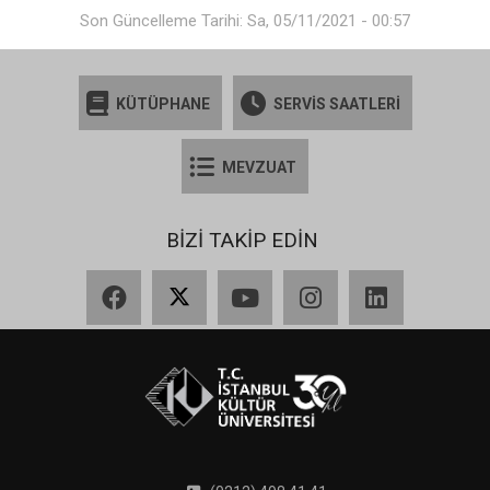
Son Güncelleme Tarihi: Sa, 05/11/2021 - 00:57
KÜTÜPHANE
SERVİS SAATLERİ
MEVZUAT
BİZİ TAKİP EDİN
Facebook
X
YouTube
Instagram
LinkedIn