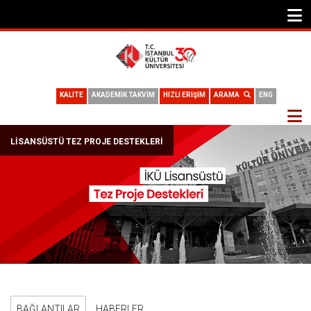
KALİTE
AKADEMİK TAKVİM
HIZLI ERİŞİM
ARAMA
ENG
Detay
LİSANSÜSTÜ TEZ PROJE DESTEKLERİ
BAĞLANTILAR
HABERLER